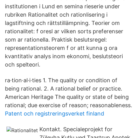
institutionen i Lund en semina rieserie under
rubriken Rationalitet och rationlisering i
lagstiftning och rättstillämpning. Teorier om
rationalitet: f oresl ar vilken sorts preferenser
som ar rationella. Praktisk beslutsregel:
representationsteorem f or att kunna g ora
kvantitativ analys inom ekonomi, beslutsteori
och spelteori.
ra·tion·al·i·ties 1. The quality or condition of
being rational. 2. A rational belief or practice.
American Heritage The quality or state of being
rational; due exercise of reason; reasonableness.
Patent och registreringsverket finland
Kontakt. Specialeprojekt for
Züleyha Kutlu ved Taastrup Apotek,