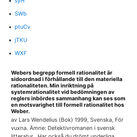
syH
SWb
ptuCv
jTKU
WXF
Webers begrepp formell rationalitet är
sidoordnad i förhållande till den materiella
rationaliteten. Min inriktning på
systemrationalitet vid bedömningen av
reglers inbördes sammanhang kan ses som
en motsvarighet till formell rationalitet hos
Weber.
av Lars Wendelius (Bok) 1999, Svenska, För
vuxna. Ämne: Detektivromanen i svensk
litteratur, Har också du drömt underliga